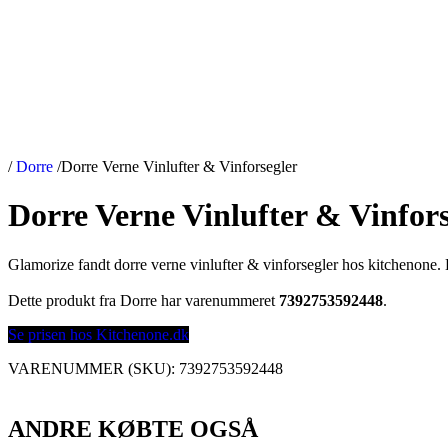
/
Dorre
/
Dorre Verne Vinlufter & Vinforsegler
Dorre Verne Vinlufter & Vinfors
Glamorize fandt dorre verne vinlufter & vinforsegler hos kitchenone.
Dette produkt fra Dorre har varenummeret
7392753592448
.
Se prisen hos Kitchenone.dk
VARENUMMER (SKU):
7392753592448
ANDRE KØBTE OGSÅ