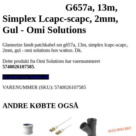
G657a, 13m,
Simplex Lcapc-scapc, 2mm,
Gul - Omi Solutions
Glamorize fandt patchkabel sm g657a, 13m, simplex lcapc-scapc,
2mm, gul - omi solutions hos wattoo. Dk.
Dette produkt fra Omi Solutions har varenummeret
5740026107585
.
Se prisen hos Wattoo.dk
VARENUMMER (SKU):
5740026107585
ANDRE KØBTE OGSÅ