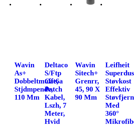
Wavin
Deltaco
Wavin
Leifheit
As+
S/Ftp
Sitech+
Superdus
Dobbeltmuffe,
Cat6a
Grenrr,
Støvkost
Stjdmpende,
Patch
45, 90 X
Effektiv
110 Mm
Kabel,
90 Mm
Støvfjern
Lszh, 7
Med
Meter,
360°
Hvid
Mikrofib