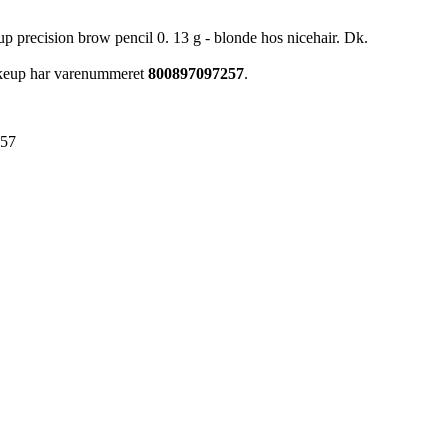
p precision brow pencil 0. 13 g - blonde hos nicehair. Dk.
akeup har varenummeret
800897097257
.
257