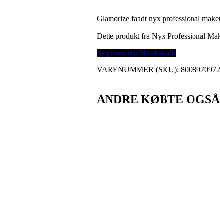
Glamorize fandt nyx professional makeu
Dette produkt fra Nyx Professional M
Se prisen hos Nicehair.dk
VARENUMMER (SKU):
800897097
ANDRE KØBTE OGSÅ