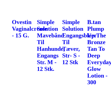
Ovestin
Simple
Simple
B.tan
Vaginalcreme
Solution
Solution
Plump
- 15 G.
Mavebånd
Engangsbleer
Up The
Til
Til
Bronze
Hanhunde,
Tæver,
Tan To
Engangs
Str- S -
Deep
Str. M -
12 Stk
Everyda
12 Stk.
Glow
Lotion -
300