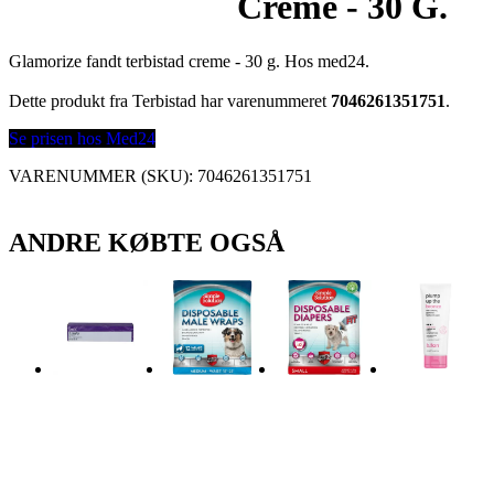
Creme - 30 G.
Glamorize fandt terbistad creme - 30 g. Hos med24.
Dette produkt fra Terbistad har varenummeret
7046261351751
.
Se prisen hos Med24
VARENUMMER (SKU):
7046261351751
ANDRE KØBTE OGSÅ