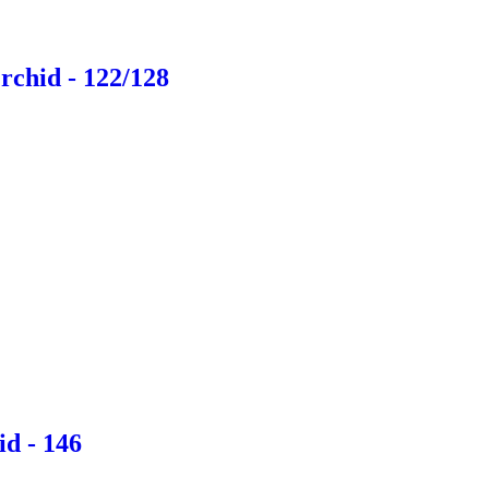
rchid - 122/128
d - 146