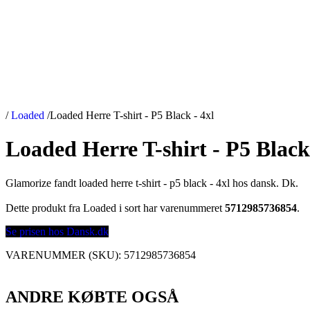
/
Loaded
/
Loaded Herre T-shirt - P5 Black - 4xl
Loaded Herre T-shirt - P5 Black 
Glamorize fandt loaded herre t-shirt - p5 black - 4xl hos dansk. Dk.
Dette produkt fra Loaded i sort har varenummeret
5712985736854
.
Se prisen hos Dansk.dk
VARENUMMER (SKU):
5712985736854
ANDRE KØBTE OGSÅ