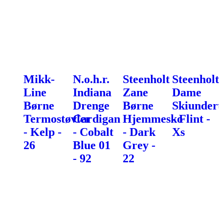
Mikk-
N.o.h.r.
Steenholt
Steenholt
Line
Indiana
Zane
Dame
Børne
Drenge
Børne
Skiunder
Termostøvler
Cardigan
Hjemmesko
- Flint -
- Kelp -
- Cobalt
- Dark
Xs
26
Blue 01
Grey -
- 92
22