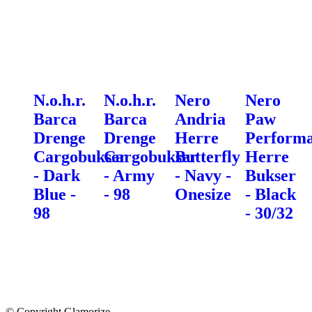
N.o.h.r.
N.o.h.r.
Nero
Nero
Barca
Barca
Andria
Paw
Drenge
Drenge
Herre
Perform
Cargobukser
Cargobukser
Butterfly
Herre
- Dark
- Army
- Navy -
Bukser
Blue -
- 98
Onesize
- Black
98
- 30/32
© Copyright Glamorize