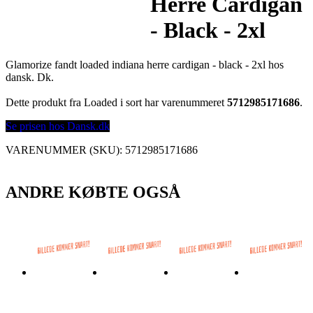
Herre Cardigan
- Black - 2xl
Glamorize fandt loaded indiana herre cardigan - black - 2xl hos
dansk. Dk.
Dette produkt fra Loaded i sort har varenummeret
5712985171686
.
Se prisen hos Dansk.dk
VARENUMMER (SKU):
5712985171686
ANDRE KØBTE OGSÅ