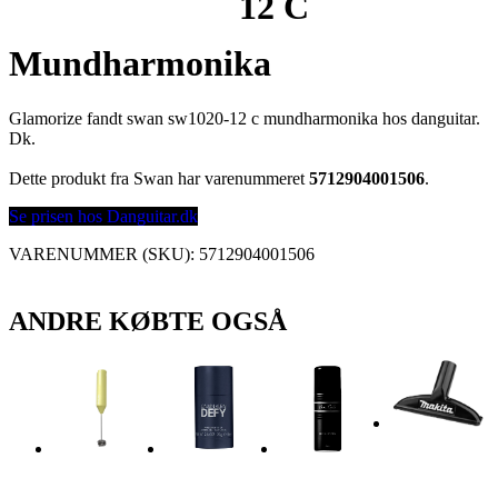
12 C
Mundharmonika
Glamorize fandt swan sw1020-12 c mundharmonika hos danguitar.
Dk.
Dette produkt fra Swan har varenummeret
5712904001506
.
Se prisen hos Danguitar.dk
VARENUMMER (SKU):
5712904001506
ANDRE KØBTE OGSÅ