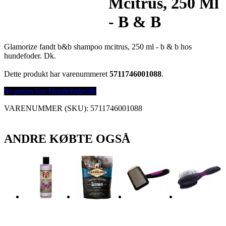
Mcitrus, 250 Ml
- B & B
Glamorize fandt b&b shampoo mcitrus, 250 ml - b & b hos
hundefoder. Dk.
Dette produkt har varenummeret
5711746001088
.
Se prisen hos Hundefoder.dk
VARENUMMER (SKU):
5711746001088
ANDRE KØBTE OGSÅ