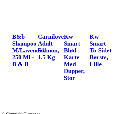
B&b
Carnilove
Kw
Kw
Shampoo
Adult
Smart
Smart
M/Lavendel,
Salmon,
Blød
To-Sidet
250 Ml -
1.5 Kg
Karte
Børste,
B & B
Med
Lille
Dupper,
Stor
© Copyright Glamorize