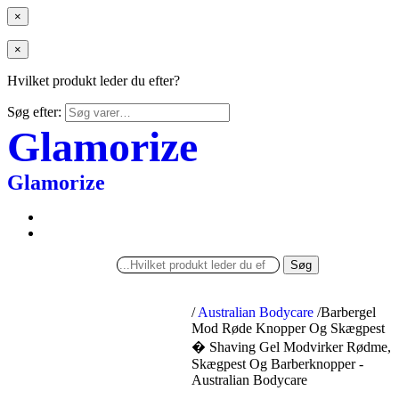
×
×
Hvilket produkt leder du efter?
Søg efter:
Glamorize
Glamorize
Søg
/
Australian Bodycare
/
Barbergel
Mod Røde Knopper Og Skægpest
� Shaving Gel Modvirker Rødme,
Skægpest Og Barberknopper -
Australian Bodycare