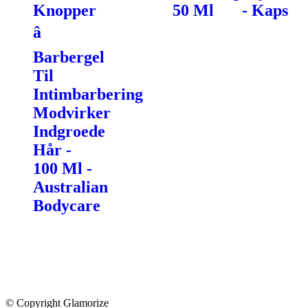
Knopper
50 Ml
- Kaps
â
Barbergel
Til
Intimbarbering
Modvirker
Indgroede
Hår -
100 Ml -
Australian
Bodycare
© Copyright Glamorize