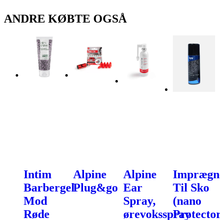
ANDRE KØBTE OGSÅ
Intim
Alpine
Alpine
Imprægn
Barbergel
Plug&go
Ear
Til Sko
Mod
Spray,
(nano
Røde
ørevoksspray
Protecto