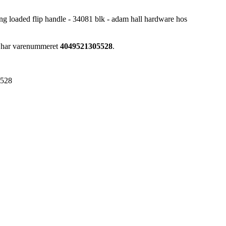
g loaded flip handle - 34081 blk - adam hall hardware hos
e har varenummeret
4049521305528
.
5528