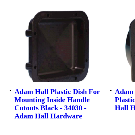
Adam Hall Plastic Dish For
Adam 
Mounting Inside Handle
Plasti
Cutouts Black - 34030 -
Hall 
Adam Hall Hardware