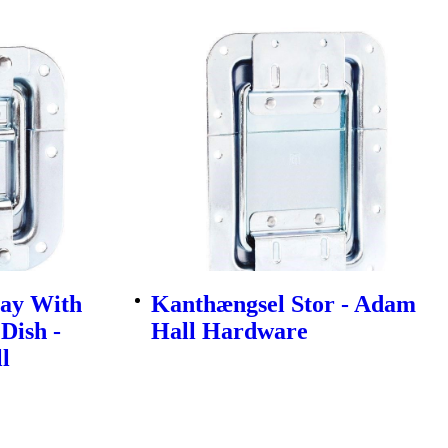
tay With
Kanthængsel Stor - Adam
 Dish -
Hall Hardware
l