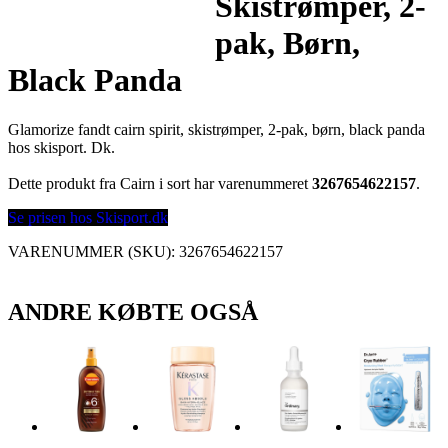
Skistrømper, 2-
pak, Børn,
Black Panda
Glamorize fandt cairn spirit, skistrømper, 2-pak, børn, black panda
hos skisport. Dk.
Dette produkt fra Cairn i sort har varenummeret
3267654622157
.
Se prisen hos Skisport.dk
VARENUMMER (SKU):
3267654622157
ANDRE KØBTE OGSÅ