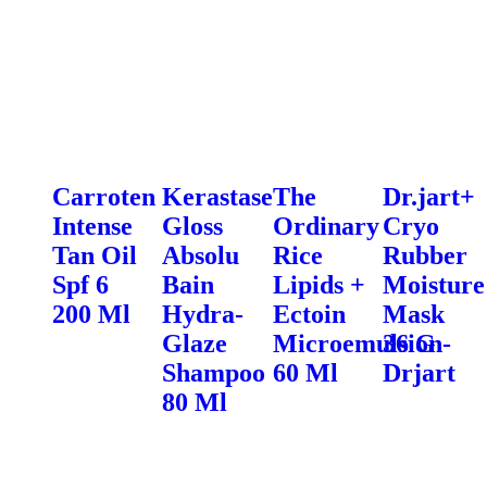
Carroten
Kerastase
The
Dr.jart+
Intense
Gloss
Ordinary
Cryo
Tan Oil
Absolu
Rice
Rubber
Spf 6
Bain
Lipids +
Moisture
200 Ml
Hydra-
Ectoin
Mask
Glaze
Microemulsion
36 G -
Shampoo
60 Ml
Drjart
80 Ml