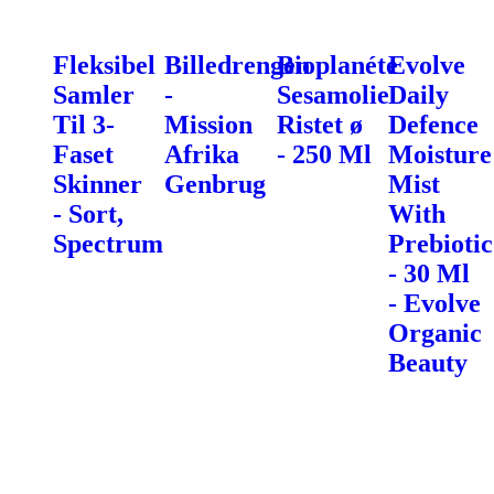
Fleksibel
Billedrengen
Bioplanéte
Evolve
Samler
-
Sesamolie
Daily
Til 3-
Mission
Ristet ø
Defence
Faset
Afrika
- 250 Ml
Moisture
Skinner
Genbrug
Mist
- Sort,
With
Spectrum
Prebiotic
- 30 Ml
- Evolve
Organic
Beauty