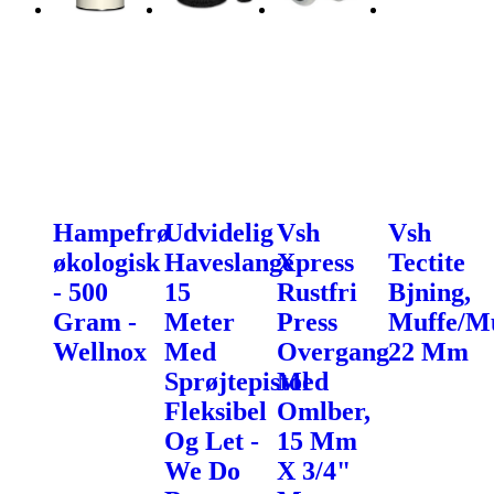
Hampefrø
Udvidelig
Vsh
Vsh
økologisk
Haveslange
Xpress
Tectite
- 500
15
Rustfri
Bjning,
Gram -
Meter
Press
Muffe/Mu
Wellnox
Med
Overgang
22 Mm
Sprøjtepistol
Med
Fleksibel
Omlber,
Og Let -
15 Mm
We Do
X 3/4"