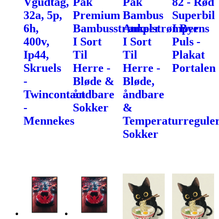
Vgudtag,
Pak
Pak
82 - Rød
32a, 5p,
Premium
Bambus
Superbil
6h,
Bambusstrømper
Ankelstrømper
I Byens
400v,
I Sort
I Sort
Puls -
Ip44,
Til
Til
Plakat
Skruels
Herre -
Herre -
Portalen
-
Bløde &
Bløde,
Twincontact
åndbare
åndbare
-
Sokker
&
Mennekes
Temperaturregule
Sokker