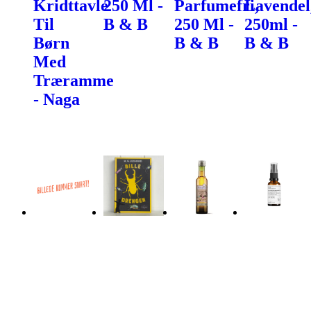
Kridttavle
250 Ml -
Parfumefri,
Lavendel
Til
B & B
250 Ml -
250ml -
Børn
B & B
B & B
Med
Træramme
- Naga