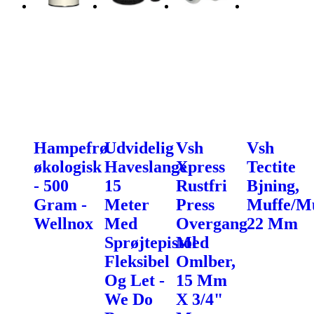
Hampefrø
Udvidelig
Vsh
Vsh
økologisk
Haveslange
Xpress
Tectite
- 500
15
Rustfri
Bjning,
Gram -
Meter
Press
Muffe/Mu
Wellnox
Med
Overgang
22 Mm
Sprøjtepistol
Med
Fleksibel
Omlber,
Og Let -
15 Mm
We Do
X 3/4"