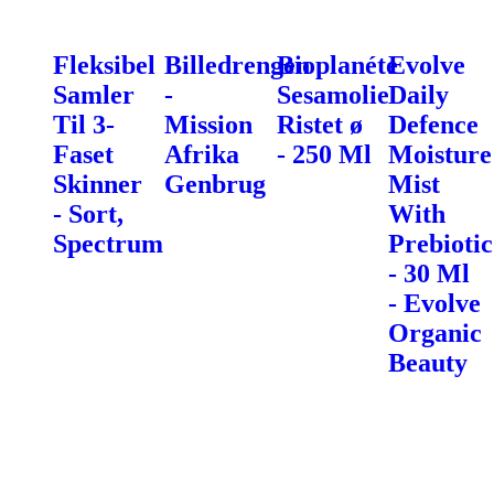
Fleksibel
Billedrengen
Bioplanéte
Evolve
Samler
-
Sesamolie
Daily
Til 3-
Mission
Ristet ø
Defence
Faset
Afrika
- 250 Ml
Moisture
Skinner
Genbrug
Mist
- Sort,
With
Spectrum
Prebiotic
- 30 Ml
- Evolve
Organic
Beauty