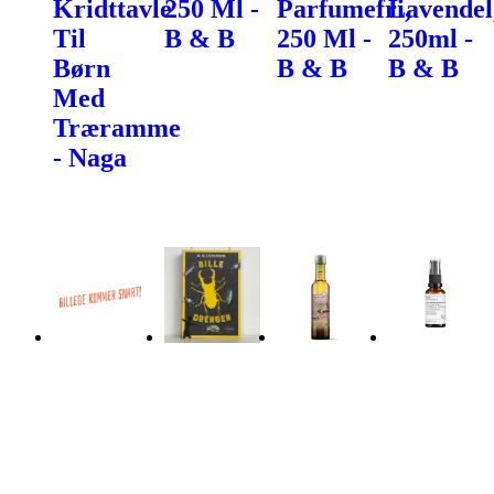
Kridttavle
250 Ml -
Parfumefri,
Lavendel
Til
B & B
250 Ml -
250ml -
Børn
B & B
B & B
Med
Træramme
- Naga