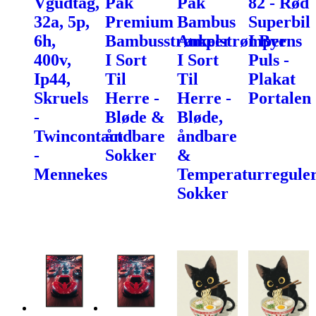
Vgudtag,
Pak
Pak
82 - Rød
32a, 5p,
Premium
Bambus
Superbil
6h,
Bambusstrømper
Ankelstrømper
I Byens
400v,
I Sort
I Sort
Puls -
Ip44,
Til
Til
Plakat
Skruels
Herre -
Herre -
Portalen
-
Bløde &
Bløde,
Twincontact
åndbare
åndbare
-
Sokker
&
Mennekes
Temperaturregule
Sokker