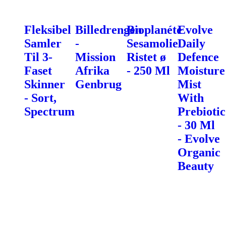
Fleksibel
Billedrengen
Bioplanéte
Evolve
Samler
-
Sesamolie
Daily
Til 3-
Mission
Ristet ø
Defence
Faset
Afrika
- 250 Ml
Moisture
Skinner
Genbrug
Mist
- Sort,
With
Spectrum
Prebiotic
- 30 Ml
- Evolve
Organic
Beauty