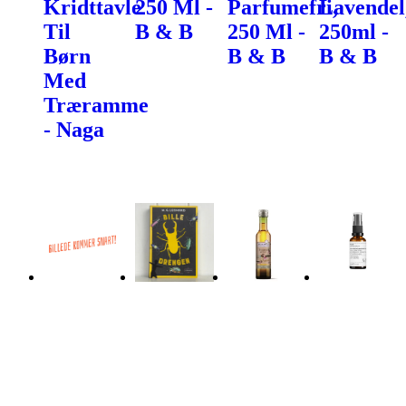
Kridttavle
250 Ml -
Parfumefri,
Lavendel
Til
B & B
250 Ml -
250ml -
Børn
B & B
B & B
Med
Træramme
- Naga