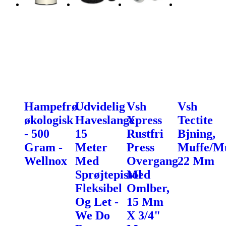
Hampefrø
Udvidelig
Vsh
Vsh
økologisk
Haveslange
Xpress
Tectite
- 500
15
Rustfri
Bjning,
Gram -
Meter
Press
Muffe/Mu
Wellnox
Med
Overgang
22 Mm
Sprøjtepistol
Med
Fleksibel
Omlber,
Og Let -
15 Mm
We Do
X 3/4"