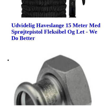
Udvidelig Haveslange 15 Meter Med
Sprøjtepistol Fleksibel Og Let - We
Do Better