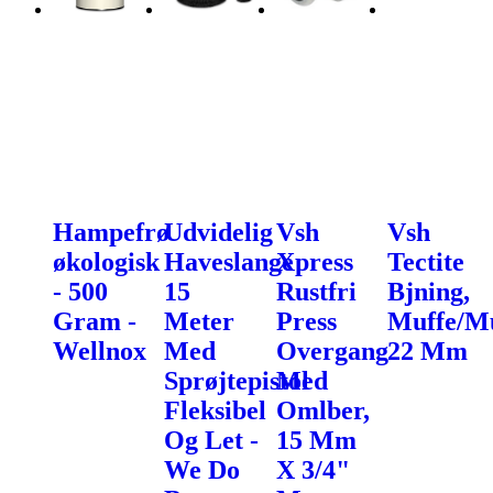
Hampefrø
Udvidelig
Vsh
Vsh
økologisk
Haveslange
Xpress
Tectite
- 500
15
Rustfri
Bjning,
Gram -
Meter
Press
Muffe/Mu
Wellnox
Med
Overgang
22 Mm
Sprøjtepistol
Med
Fleksibel
Omlber,
Og Let -
15 Mm
We Do
X 3/4"