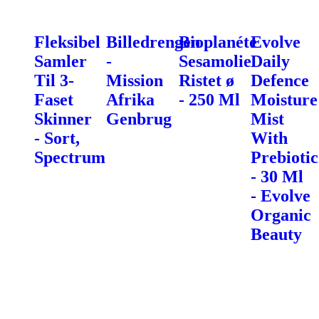
Fleksibel
Billedrengen
Bioplanéte
Evolve
Samler
-
Sesamolie
Daily
Til 3-
Mission
Ristet ø
Defence
Faset
Afrika
- 250 Ml
Moisture
Skinner
Genbrug
Mist
- Sort,
With
Spectrum
Prebiotic
- 30 Ml
- Evolve
Organic
Beauty