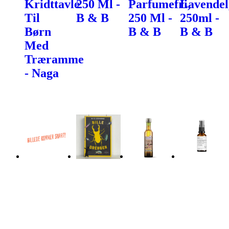
Kridttavle
250 Ml -
Parfumefri,
Lavendel
Til
B & B
250 Ml -
250ml -
Børn
B & B
B & B
Med
Træramme
- Naga