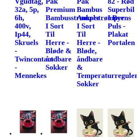
Vgudtag,
Pak
Pak
82 - Rød
32a, 5p,
Premium
Bambus
Superbil
6h,
Bambusstrømper
Ankelstrømper
I Byens
400v,
I Sort
I Sort
Puls -
Ip44,
Til
Til
Plakat
Skruels
Herre -
Herre -
Portalen
-
Bløde &
Bløde,
Twincontact
åndbare
åndbare
-
Sokker
&
Mennekes
Temperaturregule
Sokker